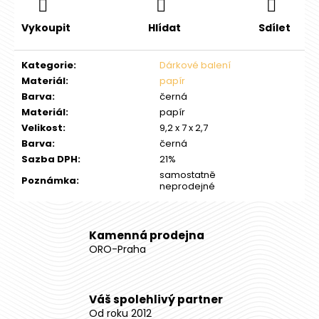
č
u
Vykoupit
Hlídat
Sdílet
j
e
m
Kategorie
:
Dárkové balení
e
Materiál
:
papír
Barva
:
černá
Materiál
:
papír
STŘÍBRNÁ
Velikost
:
9,2 x 7 x 2,7
INVESTIČNÍ
Barva
:
černá
MINCE
1
Sazba DPH
:
21%
OZ
samostatně
Poznámka
:
5
neprodejné
CAD
MAPLE
LEAF
Kamenná prodejna
1
ORO-Praha
929
Kč
Váš spolehlivý partner
Od roku 2012