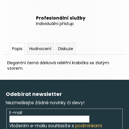
Profesionální služby
Individuální přístup
Popis
Hodnocení
Diskuze
Elegantní černá dárková reliéfní krabička se zlatým
vzorem.
Z
á
Odebírat newsletter
p
Nezmeškejte žádné novinky či slevy!
a
t
E-mail
í
Vložením e-mailu souhlasíte s
podmínkami