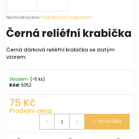
a
j
Průměrné
Neohodnoceno
Podrobnosti hodnocení
í
hodnocení
Černá reliéfní krabička
produktu
t
je
?
0,0
z
Černá dárková reliéfní krabička se zlatým
5
vzorem.
hvězdiček.
HLEDAT
Skladem
(>5 ks)
Kód:
5052
D
75 Kč
o
Prodejní cena
p
Měrná
o
DO KOŠÍKU
cena:
r
u