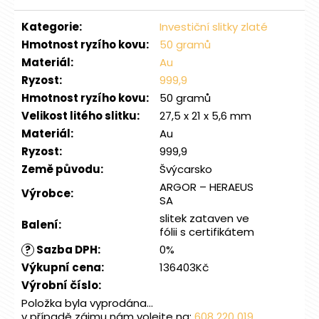
Kategorie
:
Investiční slitky zlaté
Hmotnost ryzího kovu
:
50 gramů
Materiál
:
Au
Ryzost
:
999,9
Hmotnost ryzího kovu
:
50 gramů
Velikost litého slitku
:
27,5 x 21 x 5,6 mm
Materiál
:
Au
Ryzost
:
999,9
Země původu
:
Švýcarsko
ARGOR – HERAEUS
Výrobce
:
SA
slitek zataven ve
Balení
:
fólii s certifikátem
Sazba DPH
:
0%
?
Výkupní cena
:
136403Kč
Výrobní číslo
:
Položka byla vyprodána…
v případě zájmu nám volejte na:
608 220 019