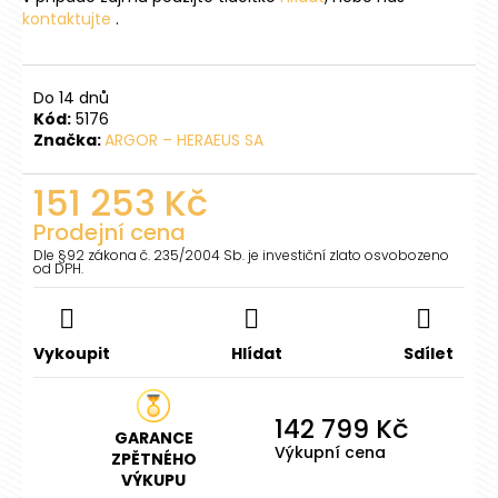
č
kontaktujte
.
u
j
e
m
Do 14 dnů
Kód:
5176
e
Značka:
ARGOR – HERAEUS SA
151 253 Kč
STŘÍBRNÁ
INVESTIČNÍ
MINCE
Prodejní cena
1
Dle §92 zákona č. 235/2004 Sb. je investiční zlato osvobozeno
OZ
od DPH.
5
Měrná
CAD
cena:
MAPLE
LEAF
Vykoupit
Hlídat
Sdílet
1
936
Kč
142 799 Kč
GARANCE
Výkupní cena
ZPĚTNÉHO
VÝKUPU