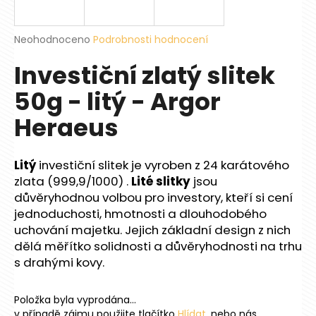
a
j
Průměrné
Neohodnoceno
Podrobnosti hodnocení
í
hodnocení
Investiční zlatý slitek
produktu
t
je
?
50g - litý - Argor
0,0
z
Heraeus
5
hvězdiček.
Litý
investiční slitek je vyroben z 24 karátového
HLEDAT
zlata (999,9/1000) .
Lité slitky
jsou
důvěryhodnou volbou pro investory, kteří si cení
jednoduchosti, hmotnosti a dlouhodobého
D
uchování majetku. Jejich základní design z nich
o
dělá měřítko solidnosti a důvěryhodnosti na trhu
p
s drahými kovy.
o
r
Položka byla vyprodána…
u
v případě zájmu použijte tlačítko
Hlídat
, nebo nás