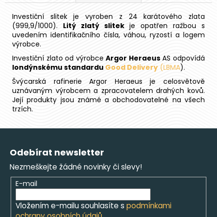
Investiční slitek je vyroben z 24 karátového zlata
(999,9/1000).
Litý zlatý slitek
je opatřen ražbou s
uvedením identifikačního čísla, váhou, ryzostí a logem
výrobce.
Investiční zlato od výrobce
Argor Heraeus
AS odpovídá
londýnskému standardu
Good Delivery
(LBMA
).
Švýcarská rafinerie Argor Heraeus je celosvětově
uznávaným výrobcem a zpracovatelem drahých kovů.
Její produkty jsou známé a obchodovatelné na všech
trzích.
Z
á
Odebírat newsletter
p
Nezmeškejte žádné novinky či slevy!
a
t
E-mail
í
Vložením e-mailu souhlasíte s
podmínkami
ochrany osobních údajů