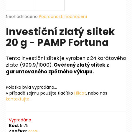
a
j
Průměrné
Neohodnoceno
Podrobnosti hodnocení
í
hodnocení
Investiční zlatý slitek
produktu
t
je
?
20 g - PAMP Fortuna
0,0
z
5
hvězdiček.
Tento investiční slitek je vyroben z 24 karátového
zlata (999,9/1000).
Ověřený zlatý slitek z
HLEDAT
garantovaného zpětného výkupu.
Položka byla vyprodána…
D
v případě zájmu použijte tlačítko
Hlídat
, nebo nás
kontaktujte
.
o
p
o
r
Vyprodáno
u
Kód:
5175
Značka:
PAMP