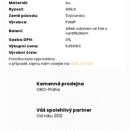
Materiál
:
Au
Ryzost
:
999,9
Země původu
:
Švýcarsko
Výrobce
:
PAMP
slitek zataven ve fólii s
Balení
:
certifikátem
Sazba DPH
:
0%
Výkupní cena
:
54561Kč
Výrobní číslo
:
Položka byla vyprodána…
v případě zájmu nám volejte na:
608 220 019
Kamenná prodejna
ORO-Praha
Váš spolehlivý partner
Od roku 2012