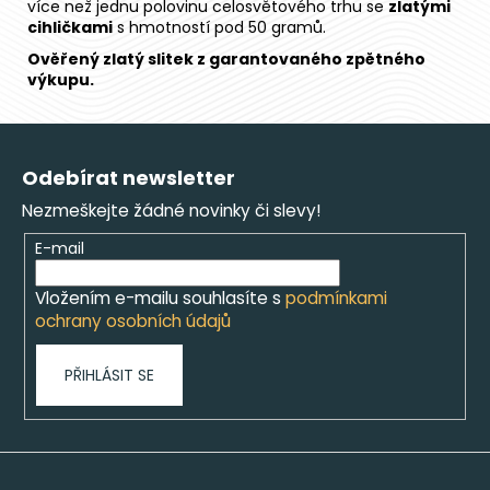
více než jednu polovinu celosvětového trhu se
zlatými
cihličkami
s hmotností pod 50 gramů.
Ověřený zlatý slitek z garantovaného zpětného
výkupu.
Z
á
Odebírat newsletter
p
Nezmeškejte žádné novinky či slevy!
a
t
E-mail
í
Vložením e-mailu souhlasíte s
podmínkami
ochrany osobních údajů
PŘIHLÁSIT SE