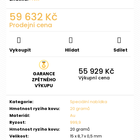
č
u
59 632 Kč
j
e
Prodejní cena
m
Měrná
e
cena:
Vykoupit
Hlídat
Sdílet
INVESTIČNÍ
ZLATÝ
SLITEK
2G
55 929 Kč
GARANCE
-
Výkupní cena
ZPĚTNÉHO
ARGOR
HERAEUS
VÝKUPU
6
465
Kategorie
:
Speciální nabídka
Kč
Hmotnost ryzího kovu
:
20 gramů
Materiál
:
Au
Ryzost
:
999,9
Hmotnost ryzího kovu
:
20 gramů
Velikost
:
15 x 8,7 x 0,5 mm